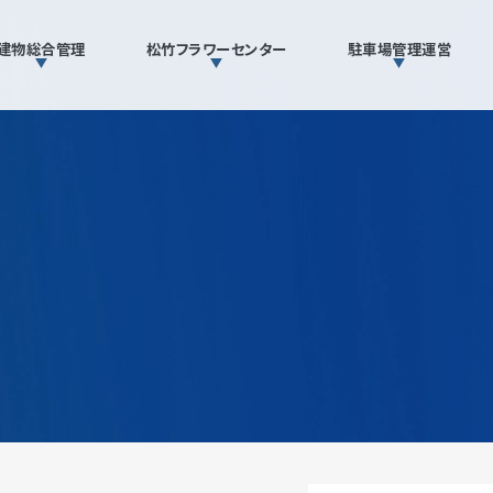
建物総合管理
松竹フラワーセンター
駐車場管理運営
松竹フラワーセンター
SD
商品一覧
採用
注意事項
メ
注文方法
松
注文フォーム
募
駐車場管理運営
松竹サービスネットワーク
松竹サービスネットワーク
松竹サービスネットワーク
数字で分かる松竹サ
理念
商品一覧
メッセージ
清掃
実現目標
事業内容
注意事項
松竹スクエアパーキング
会社概要
注文方法
他社との違い
拠点・アクセス
注文フォーム
警備
募集要項
実績
松竹スクエアパーキング
の強み
での取り組み
を知る
ネットワーク
会社概要
事業内容