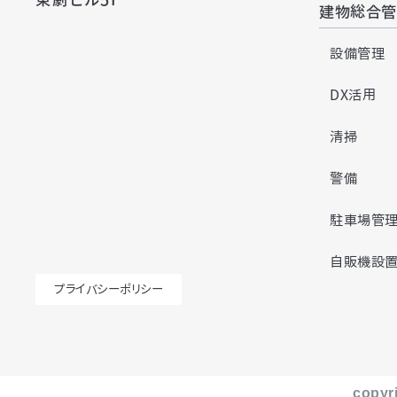
建物総合管
設備管理
DX活用
清掃
警備
駐車場管
自販機設
プライバシーポリシー
copyri