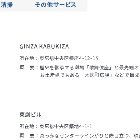
会社概要
清掃
その他サービス
拠点・アクセス
植栽管理
受付
GINZA KABUKIZA
所在地：東京都中央区銀座4-12-15
概 要：歴史を継承する劇場「歌舞伎座」と最先端オ
お土産処でもある「木挽町広場」などで構成
東劇ビル
所在地：東京都中央区築地4-1-1
概 要：真っ赤なセンターラインがひと際目立つ、映