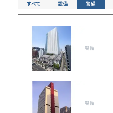
すべて
設備
警備
催事スペース運用管理
倉庫運営管理
警備
警備