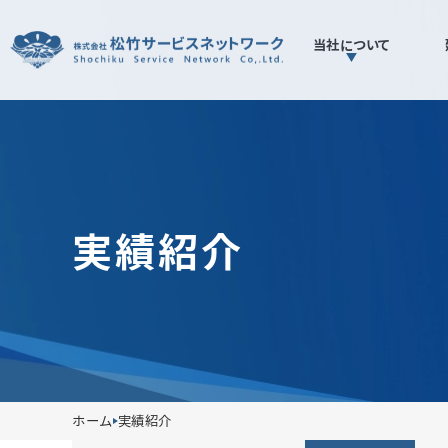
当社について
TOP
当社について
建物総合管理
実績紹介
設備管理
催事スペース運用管理
DX活用
倉庫運営管理
設備管理
DX活用
企業
清掃
植栽管理
警備
受付
駐車場管理運営
オフィスサービス
ホーム
実績紹介
自販機設置管理
主要資格一覧